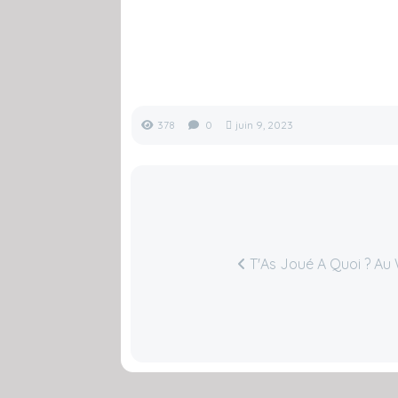
378
0
juin 9, 2023
T'As Joué A Quoi ? Au