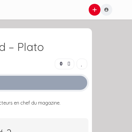
d – Plato
0
acteurs en chef du magazine.