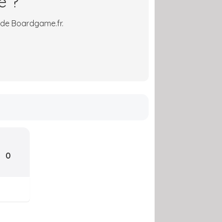
é ?
 de Boardgame.fr.
0