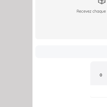
🎲
Recevez chaque s
0