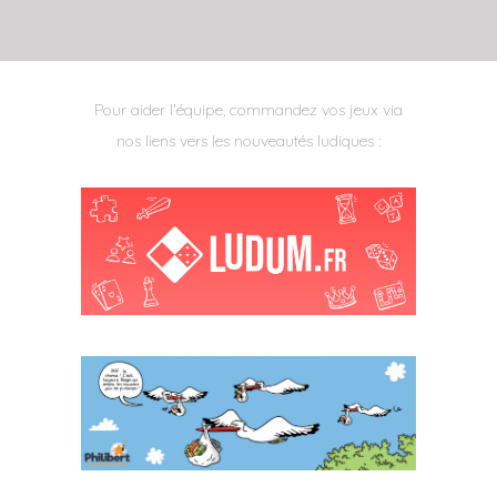
Pour aider l'équipe, commandez vos jeux via
nos liens vers les nouveautés ludiques :