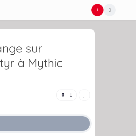
ange sur
tyr à Mythic
0