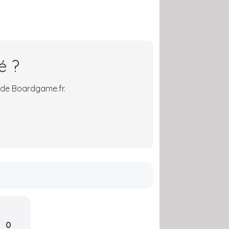
é ?
 de Boardgame.fr.
0