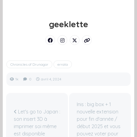
geeklette
Chronicles of Drunagor
errata
1k
0
avril 4, 2024
Inis : big box + 1
Let's go to Japan :
nouvelle extension
son insert 3D à
pour fin d'année /
imprimer soi même
début 2025 et vous
est disponible
pouvez voter pour