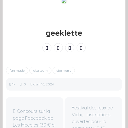
geeklette
fan made
sky team
star wars
1k
0
avril 16, 2024
Festival des jeux de
Concours sur la
Vichy : inscriptions
page Facebook de
ouvertes pour la
Les Meeples (30 € à