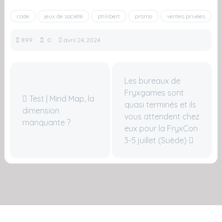
code
jeux de société
philibert
promo
ventes privées
899
0
avril 24, 2024
Les bureaux de
Fryxgames sont
Test | Mind Map, la
quasi terminés et ils
dimension
vous attendent chez
manquante ?
eux pour la FryxCon
3-5 juillet (Suède)