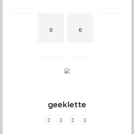
0
0
geeklette