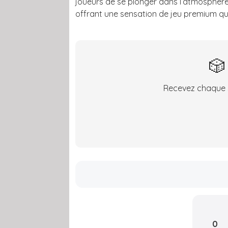
joueurs de se plonger dans l’atmosphère 
offrant une sensation de jeu premium qu
🎲
Recevez chaque s
0