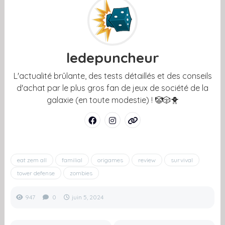
ledepuncheur
L'actualité brûlante, des tests détaillés et des conseils
d'achat par le plus gros fan de jeux de société de la
galaxie (en toute modestie) ! 🤡🎲🐥
eat zem all
familial
origames
review
survival
tower defense
zombies
947
0
juin 5, 2024