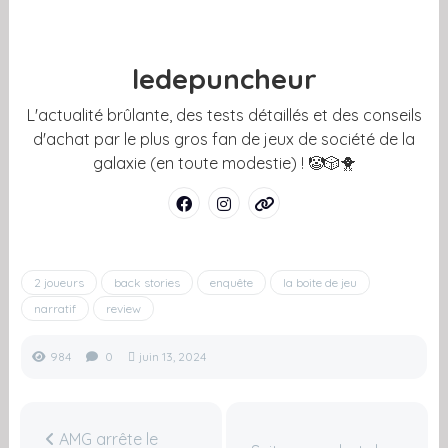
ledepuncheur
L'actualité brûlante, des tests détaillés et des conseils
d'achat par le plus gros fan de jeux de société de la
galaxie (en toute modestie) ! 🤡🎲🐥
2 joueurs
back stories
enquête
la boite de jeu
narratif
review
984
0
juin 13, 2024
AMG arrête le