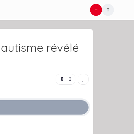
t autisme révélé
0