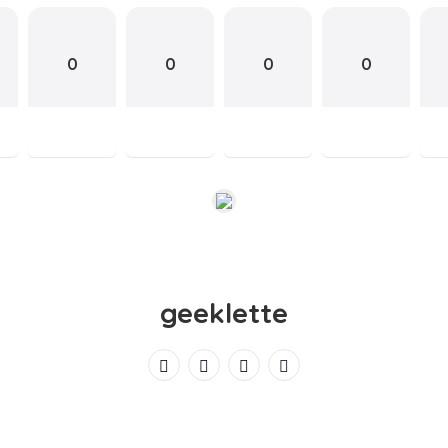
0
0
0
0
geeklette