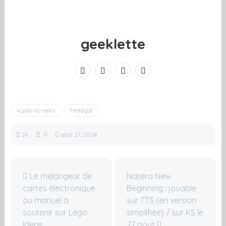
geeklette
kyoto no neko
Matagot
2k
0
août 27, 2024
Le mélangeur de
Natera New
cartes électronique
Beginning : jouable
ou manuel à
sur TTS (en version
soutenir sur Lego
simplifiée) / sur KS le
Ideas
27 aout