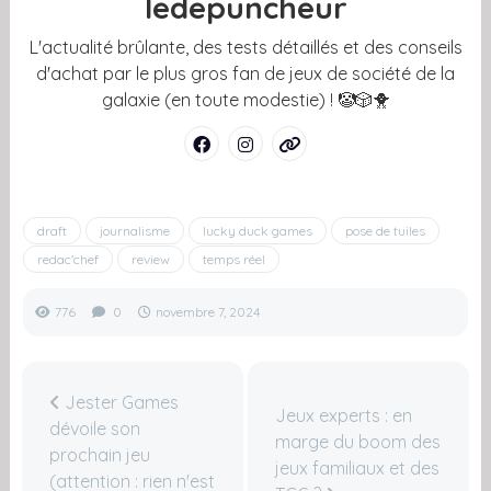
ledepuncheur
L'actualité brûlante, des tests détaillés et des conseils
d'achat par le plus gros fan de jeux de société de la
galaxie (en toute modestie) ! 🤡🎲🐥
draft
journalisme
lucky duck games
pose de tuiles
redac'chef
review
temps réel
776
0
novembre 7, 2024
Jester Games
Jeux experts : en
dévoile son
marge du boom des
prochain jeu
jeux familiaux et des
(attention : rien n'est