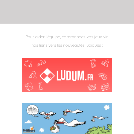
Pour aider l'équipe, commandez vos jeux via
nos liens vers les nouveautés ludiques :