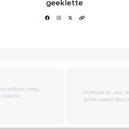
geeklette
ur le Black Friday
Un Monde de Jeux : 
 jusqu'au
(Entre joueurs, Blue 