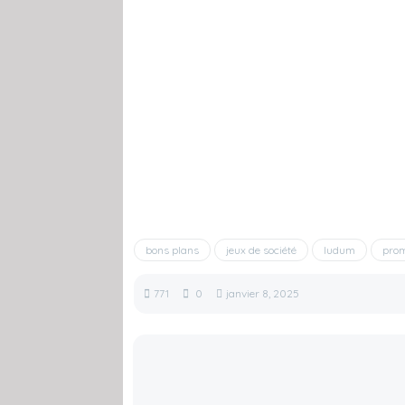
bons plans
jeux de société
ludum
pro
771
0
janvier 8, 2025