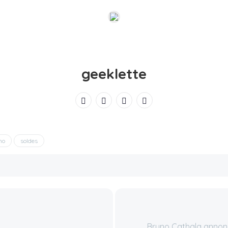
geeklette
mo
soldes
Bruno Cathala annon