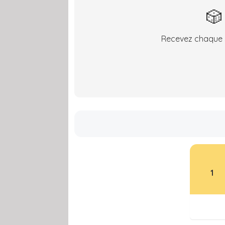
🎲
Recevez chaque s
1