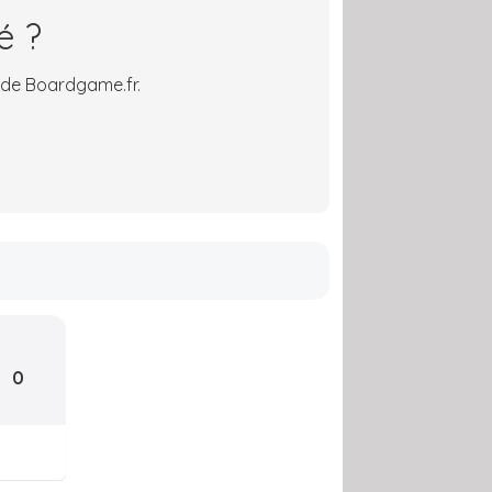
é ?
 de Boardgame.fr.
0