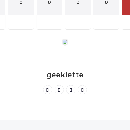
0
0
0
0
geeklette