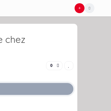
e chez
0