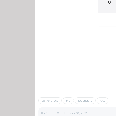
0
colt express
FIJ
ludonaute
XXL
688
0
janvier 10, 2025