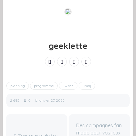
geeklette
planning
programme
Twitch
umdj
685
0
janvier 27, 2025
Des campagnes fan
made pour vos jeux