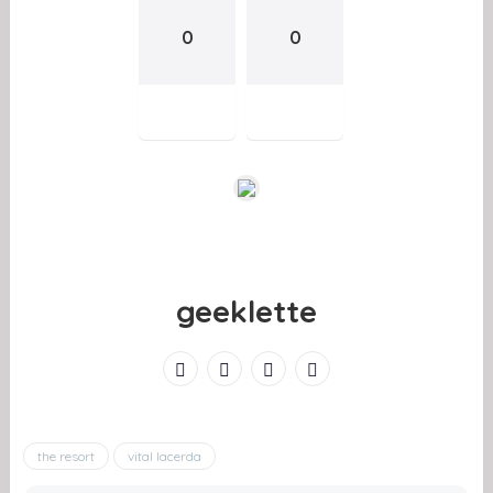
0
0
geeklette
the resort
vital lacerda