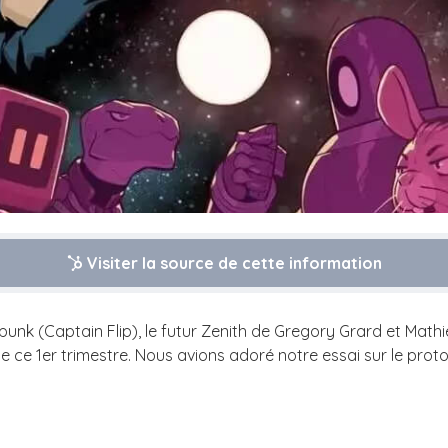
Visiter la source de cette information
unk (Captain Flip), le futur Zenith de Gregory Grard et Mathie
 ce 1er trimestre. Nous avions adoré notre essai sur le proto