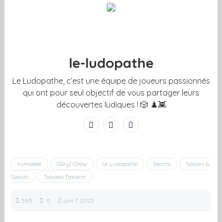
le-ludopathe
Le Ludopathe, c’est une équipe de joueurs passionnés
qui ont pour seul objectif de vous partager leurs
découvertes ludiques ! 🎲 ♟️👾
Asmodee
Daryl Chow
Le Ludopathe
Saashi
Saashi &
Saashi
Takako Takarai
595
0
juin 7, 2025