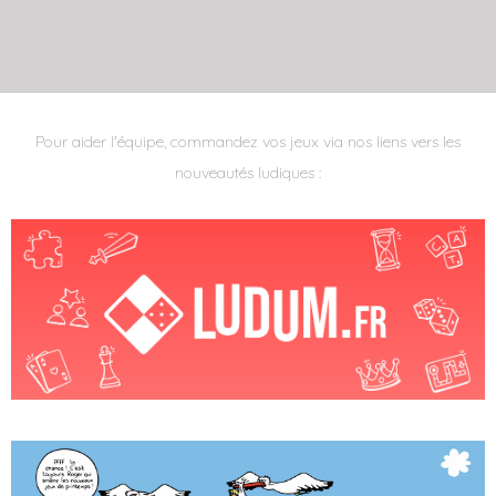
Pour aider l'équipe, commandez vos jeux via nos liens vers les
nouveautés ludiques :