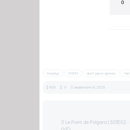
0
Anastyr
CMON
don't panic games
Hel
803
0
septembre 10, 2025
Le Point de Polgara | S03E02 -
(VF)