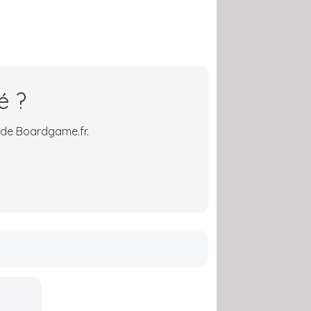
é ?
 de Boardgame.fr.