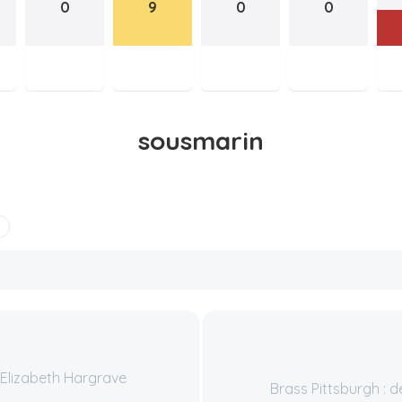
0
9
0
0
sousmarin
 Elizabeth Hargrave
Brass Pittsburgh : 