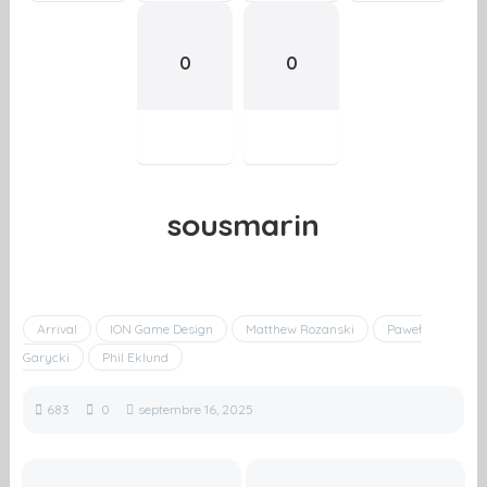
0
0
sousmarin
Arrival
ION Game Design
Matthew Rozanski
Paweł
Garycki
Phil Eklund
683
0
septembre 16, 2025