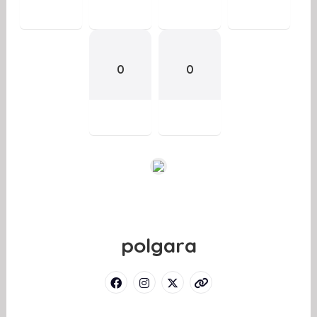
0
0
polgara