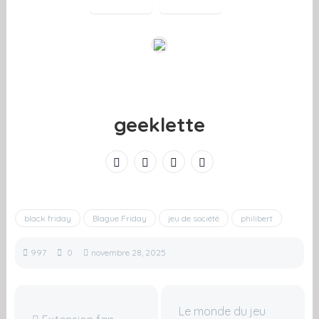
geeklette
black friday
Blague Friday
jeu de société
philibert
997
0
novembre 28, 2025
Le monde du jeu