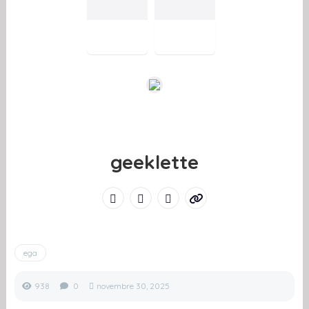
geeklette
ega
938
0
novembre 30, 2025