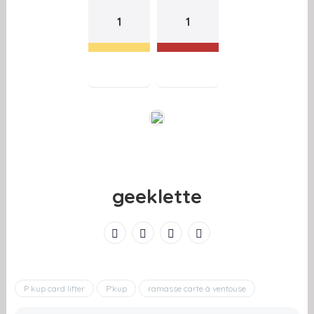
1
1
geeklette
P kup card lifter
P'kup
ramasse carte à ventouse