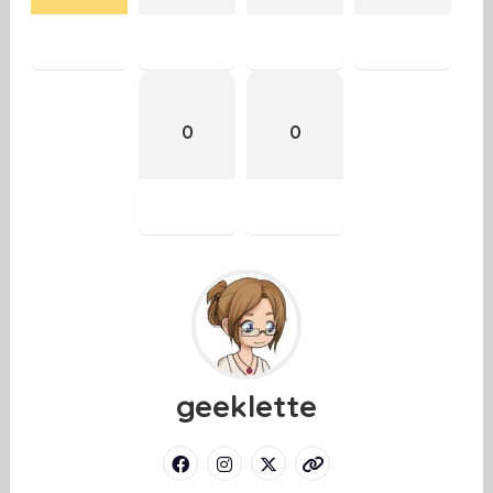
0
0
geeklette