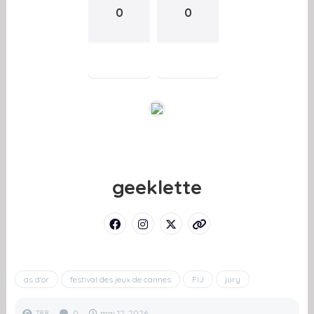
0
0
geeklette
as d'or
festival des jeux de cannes
FIJ
jury
788
0
mai 12, 2026