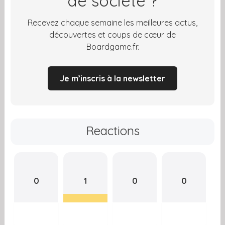
de société ?
Recevez chaque semaine les meilleures actus,
découvertes et coups de cœur de
Boardgame.fr.
Je m’inscris à la newsletter
Reactions
0
1
0
0