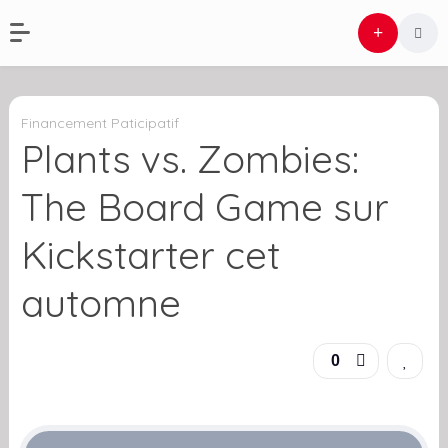
Financement Paticipatif
Plants vs. Zombies:
The Board Game sur
Kickstarter cet
automne
0