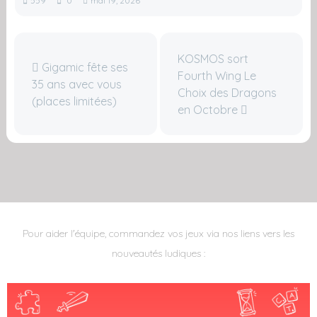
559
0
mai 19, 2026
KOSMOS sort
Gigamic fête ses
Fourth Wing Le
35 ans avec vous
Choix des Dragons
(places limitées)
en Octobre
Pour aider l'équipe, commandez vos jeux via nos liens vers les
nouveautés ludiques :