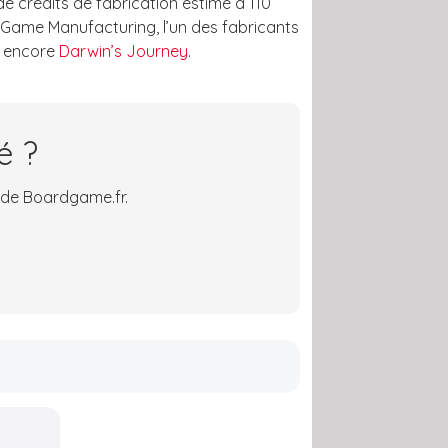
de crédits de fabrication estimé à 110
Game Manufacturing, l’un des fabricants
 encore
Darwin’s Journey
.
é ?
 de Boardgame.fr.