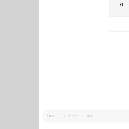
0
831
0
mai 22, 2026