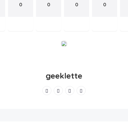
0
0
0
0
geeklette