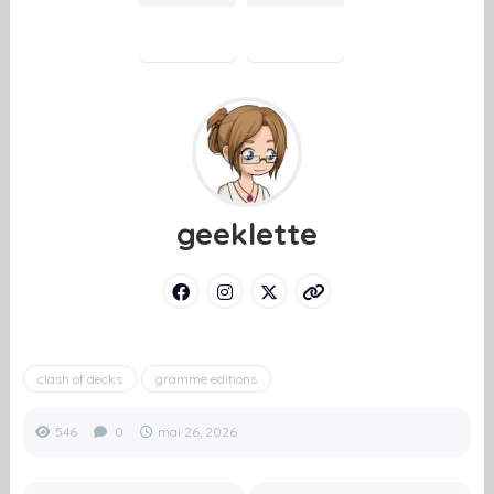
geeklette
clash of decks
gramme editions
546
0
mai 26, 2026