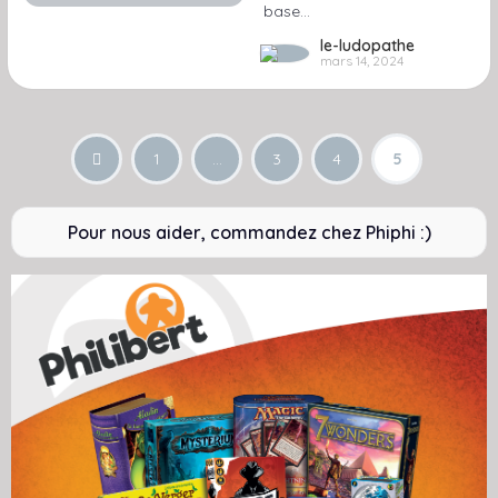
base…
le-ludopathe
mars 14, 2024
1
…
3
4
5
Pour nous aider, commandez chez Phiphi :)