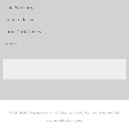
Nuts Publishing
La boite de Jeu
Lucky Duck Games
Autres...
Pour aider l'équipe, commandez vos jeux via nos liens vers les
nouveautés ludiques :