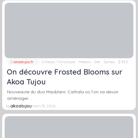
akoatujou.fr
Critique / Chronique
Médias - Site
Sorties
853
On découvre Frosted Blooms sur
Akoa Tujou
Nouveauté du duo Maublanc Cathala où l’on va devoir
aménager…
akoatujou
by
mars 18, 2026