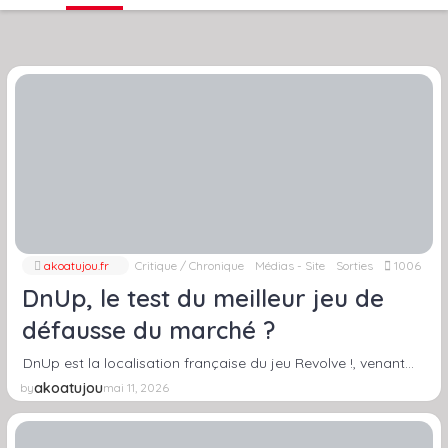
akoatujou.fr
Critique / Chronique
Médias - Site
Sorties
1006
DnUp, le test du meilleur jeu de
défausse du marché ?
DnUp est la localisation française du jeu Revolve !, venant…
akoatujou
by
mai 11, 2026