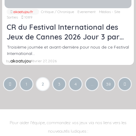
akoatujou.fr
Critique / Chronique
Evenement
Médias - Site
Sorties
1089
CR du Festival International des
Jeux de Cannes 2026 Jour 3 par
Akoa Tujou
Troisième journée et avant-dernière pour nous de ce Festival
International…
akoatujou
by
février 27, 2026
1
2
3
4
…
38
Pour aider l'équipe, commandez vos jeux via nos liens vers les
nouveautés ludiques :