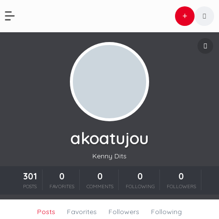
akoatujou
Kenny Dits
301
0
0
0
0
POSTS
FAVORITES
COMMENTS
FOLLOWING
FOLLOWERS
Posts
Favorites
Followers
Following