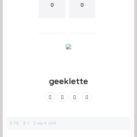
0
0
geeklette
715
1
mai 9, 2019