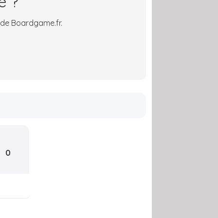
é ?
 de Boardgame.fr.
0