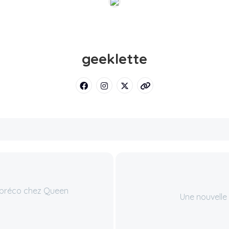
geeklette
n préco chez Queen
Une nouvelle