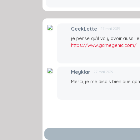
GeekLette
27 mai 2019
je pense qu’il va y avoir auss
https://www.gamegenic.com/
Meyklar
27 mai 2019
Merci, je me disais bien que qqn