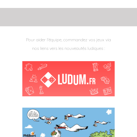
Pour aider l'équipe, commandez vos jeux via
nos liens vers les nouveautés ludiques :