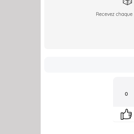
🎲
Recevez chaque s
0