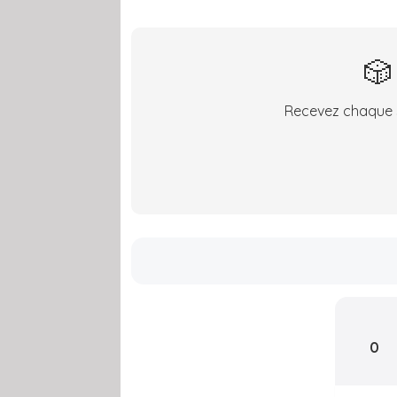
🎲
Recevez chaque s
0