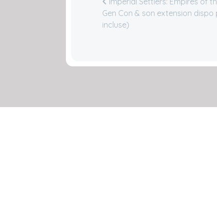
Imperial Settlers: Empires of t
Gen Con & son extension dispo 
incluse)