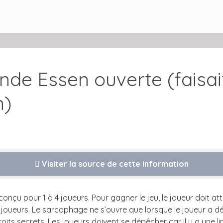
e Essen ouverte (faisait
n)
Visiter la source de cette information
onçu pour 1 à 4 joueurs. Pour gagner le jeu, le joueur doit a
joueurs. Le sarcophage ne s’ouvre que lorsque le joueur a déjà 
ts secrets. Les joueurs doivent se dépêcher car il y a une li