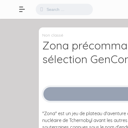
Non classé
Zona précommand
sélection GenCo
"Zona" est un jeu de plateau d'aventure c
nucléaire de Tchernobyl avant les autres 
souterraines connues sous le nom d’endroi