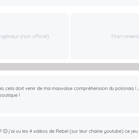
ngénieur (non officiel)
Titan revien
 mais cela doit venir de ma mauvaise compréhension du polonais ! J
boutique !
 🙂 j’ai vu les 4 vidéos de Rebel (sur leur chaine youtube) ce jeu 