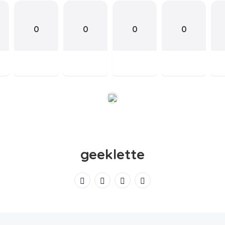
0
0
0
0
geeklette