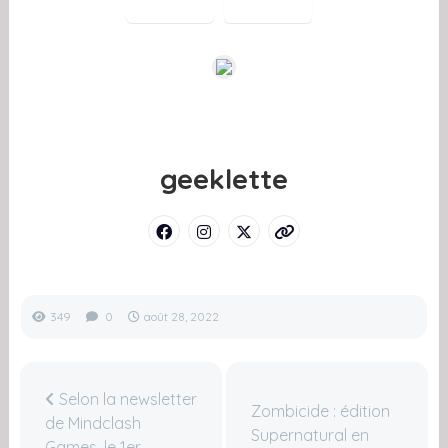
geeklette
349
0
août 28, 2022
Selon la newsletter
Zombicide : édition
de Mindclash
Supernatural en
Games, le 1er