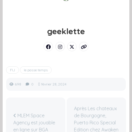
geeklette
FIJ
le passe temps
698
0
février 28, 2024
Après Les chateaux
MLEM Space
de Bourgogne,
Agency est jouable
Puerto Rico Special
en ligne sur BGA
Edition chez Awaken