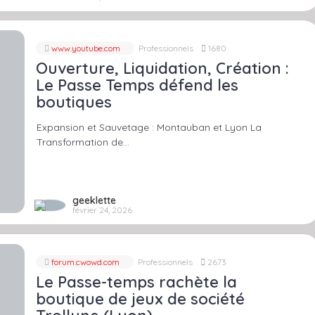
www.youtube.com
Professionnels
1680
Ouverture, Liquidation, Création :
Le Passe Temps défend les
boutiques
Expansion et Sauvetage : Montauban et Lyon La
Transformation de…
geeklette
février 24, 2026
forum.cwowd.com
Professionnels
2673
Le Passe-temps rachète la
boutique de jeux de société