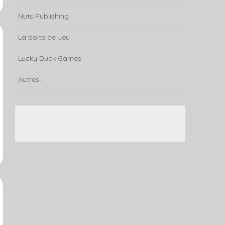
Nuts Publishing
La boite de Jeu
Lucky Duck Games
Autres...