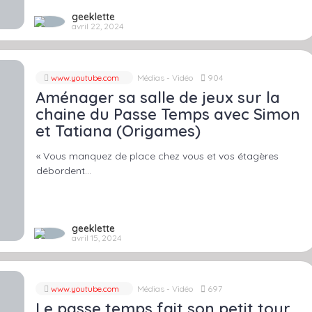
geeklette
avril 22, 2024
www.youtube.com
Médias - Vidéo
904
Aménager sa salle de jeux sur la
chaine du Passe Temps avec Simon
et Tatiana (Origames)
« Vous manquez de place chez vous et vos étagères
débordent…
geeklette
avril 15, 2024
www.youtube.com
Médias - Vidéo
697
Le passe temps fait son petit tour