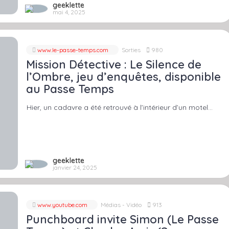
geeklette
mai 4, 2025
www.le-passe-temps.com
Sorties
980
Mission Détective : Le Silence de
l’Ombre, jeu d’enquêtes, disponible
au Passe Temps
Hier, un cadavre a été retrouvé à l’intérieur d’un motel…
geeklette
janvier 24, 2025
www.youtube.com
Médias - Vidéo
913
Punchboard invite Simon (Le Passe