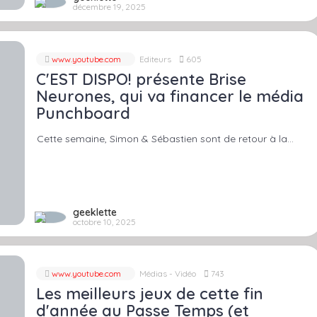
décembre 19, 2025
www.youtube.com
Editeurs
605
C'EST DISPO! présente Brise
Neurones, qui va financer le média
Punchboard
Cette semaine, Simon & Sébastien sont de retour à la…
geeklette
octobre 10, 2025
www.youtube.com
Médias - Vidéo
743
Les meilleurs jeux de cette fin
d'année au Passe Temps (et