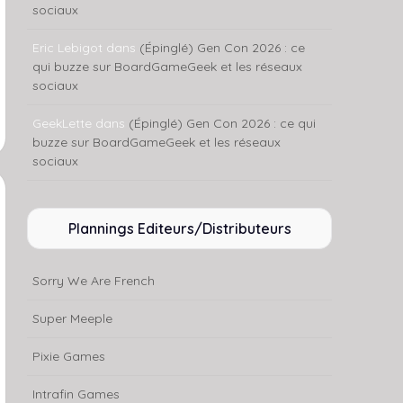
sociaux
Eric Lebigot
dans
(Épinglé) Gen Con 2026 : ce
qui buzze sur BoardGameGeek et les réseaux
sociaux
GeekLette
dans
(Épinglé) Gen Con 2026 : ce qui
buzze sur BoardGameGeek et les réseaux
sociaux
Plannings Editeurs/Distributeurs
Sorry We Are French
Super Meeple
Pixie Games
Intrafin Games