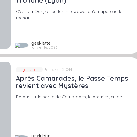
Trollune (Lyon)
C’est via Odryse, du forum cwowd, qu’on apprend le
rachat…
geeklette
janvier 16, 2026
youtu.be
Editeurs
1044
Après Camarades, le Passe Temps
revient avec Mystères !
Retour sur la sortie de Camarades, le premier jeu de…
geeklette