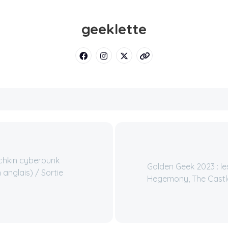
geeklette
chkin cyberpunk
Golden Geek 2023 : l
anglais) / Sortie
Hegemony, The Castle