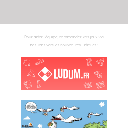
Pour aider l'équipe, commandez vos jeux via
nos liens vers les nouveautés ludiques :