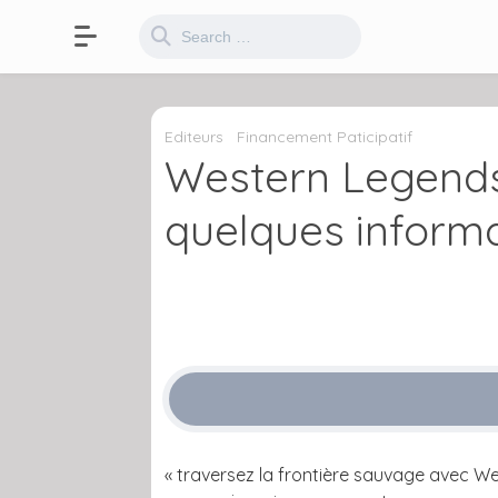
Editeurs
Financement Paticipatif
Western Legends S
quelques inform
« traversez la frontière sauvage avec We