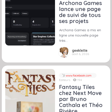
Archona Games
lance une page
de suivi de tous
ses projets
Archona Games a mis en
ligne une nouvelle page
très…
geeklette
août 6, 2026
www.facebook.com
Editeurs
194
Fantasy Tiles
chez Next Move
par Bruno
Cathala et Théo
Rivière