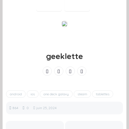
geeklette
android
ios
one deck galaxy
steam
tablettes
864
0
juin 25, 2024