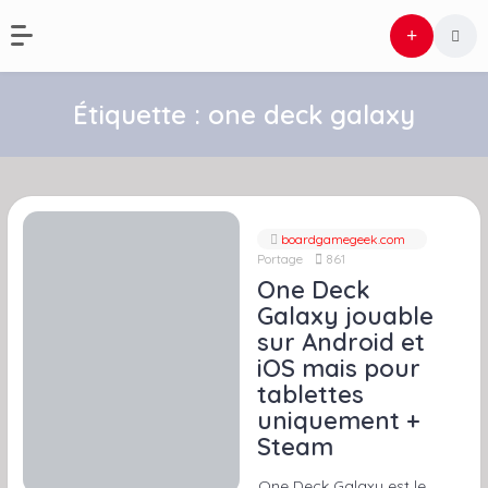
Étiquette :
one deck galaxy
boardgamegeek.com
Portage
861
One Deck
Galaxy jouable
sur Android et
iOS mais pour
tablettes
uniquement +
Steam
One Deck Galaxy est le