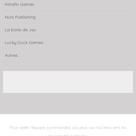
Intrafin Games
Nuts Publishing
La boite de Jeu
Lucky Duck Games
Autres...
Pour aider l'équipe, commandez vos jeux via nos liens vers les