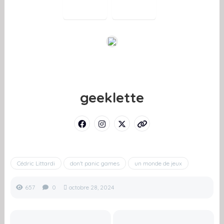
geeklette
Cédric Littardi
don't panic games
un monde de jeux
657
0
octobre 28, 2024