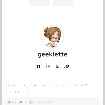
geeklette
Alex Herrerías
André Santos
ofrenda
Orlando Sá
osprey games
718
0
janvier 6, 2025