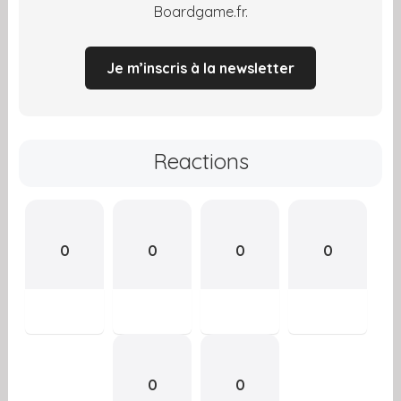
Boardgame.fr.
Je m’inscris à la newsletter
Reactions
0
0
0
0
0
0