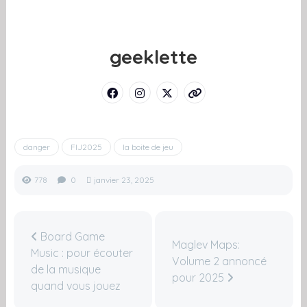
geeklette
danger
FIJ2025
la boite de jeu
778
0
janvier 23, 2025
Board Game
Maglev Maps:
Music : pour écouter
Volume 2 annoncé
de la musique
pour 2025
quand vous jouez