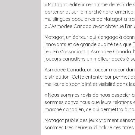
« Matagot, éditeur renommé de jeux de s
partenariat sur le marché nord-américai
multilingues populaires de Matagot à trav
qu’Asmodee Canada avait obtenue l’an de
Matagot, un éditeur qui s’engage à donn
innovants et de grande qualité tels que 
jeu. En s’associant à Asmodee Canada, l’u
joueurs canadiens un meilleur accès à ses
Asmodee Canada, un joueur majeur dans l’
distribution. Cette entente leur permet 
meilleure disponibilité et visibilité dans 
« Nous sommes ravis de nous associer à
sommes convaincus que leurs relations étro
marché canadien, ce qui permettra à nos 
Matagot publie des jeux vraiment sensat
sommes très heureux d’inclure ces titres