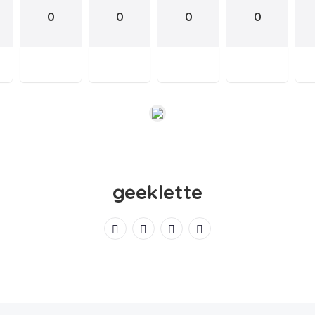
0
0
0
0
geeklette