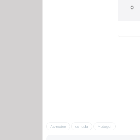
0
Asmodee
canada
Matagot