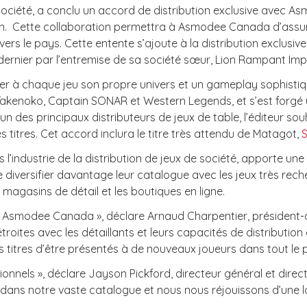
ociété, a conclu un accord de distribution exclusive avec As
n. Cette collaboration permettra à Asmodee Canada d’assurer 
ers le pays. Cette entente s’ajoute à la distribution exclusi
rnier par l’entremise de sa société sœur, Lion Rampant Imp
er à chaque jeu son propre univers et un gameplay sophistiq
Takenoko, Captain SONAR et Western Legends, et s’est forgé u
n des principaux distributeurs de jeux de table, l’éditeur sou
 titres. Cet accord inclura le titre très attendu de Matagot,
S
industrie de la distribution de jeux de société, apporte une
de diversifier davantage leur catalogue avec les jeux très rec
les magasins de détail et les boutiques en ligne.
 Asmodee Canada », déclare Arnaud Charpentier, président-d
ites avec les détaillants et leurs capacités de distribution ét
titres d’être présentés à de nouveaux joueurs dans tout le pay
ionnels », déclare Jayson Pickford, directeur général et dir
 dans notre vaste catalogue et nous nous réjouissons d’une l