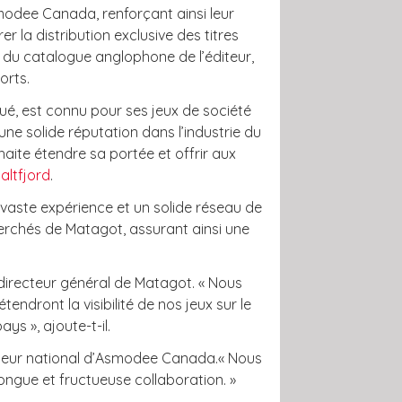
modee Canada, renforçant ainsi leur
la distribution exclusive des titres
ve du catalogue anglophone de l’éditeur,
orts.
ué, est connu pour ses jeux de société
ne solide réputation dans l’industrie du
haite étendre sa portée et offrir aux
altfjord
.
 vaste expérience et un solide réseau de
herchés de Matagot, assurant ainsi une
irecteur général de Matagot. « Nous
endront la visibilité de nos jeux sur le
s », ajoute-t-il.
ecteur national d’Asmodee Canada.« Nous
ongue et fructueuse collaboration. »