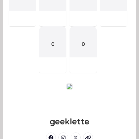
0
0
geeklette