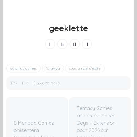
geeklette
catch'up games
faraway
sous un ciel d'etoile
3k
0
août 20, 2025
Fentasy Games
annonce Pioneer
Mandoo Games
Days + Extension
présentera
pour 2026 sur