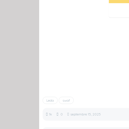
Leda
swaf
1k
0
septembre 15, 2025