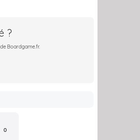
é ?
 de Boardgame.fr.
0