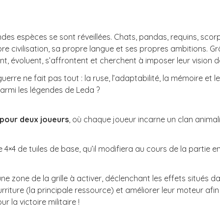
des espèces se sont réveillées. Chats, pandas, requins, scor
e civilisation, sa propre langue et ses propres ambitions. G
, évoluent, s’affrontent et cherchent à imposer leur vision de 
erre ne fait pas tout : la ruse, l’adaptabilité, la mémoire et l
armi les légendes de Leda ?
 pour deux joueurs
, où chaque joueur incarne un clan animali
×4 de tuiles de base, qu’il modifiera au cours de la partie en
une zone de la grille à activer, déclenchant les effets situés 
urriture (la principale ressource) et améliorer leur moteur afin
 la victoire militaire !