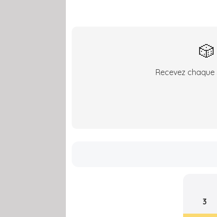
🎲
Recevez chaque s
3